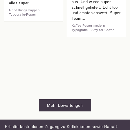
aus. Und wurde super
alles super.
schnell geliefert. Echt top
Good things happen |
und empfehlenswert. Super
Typografie-Poster
Team…
Kaffee Poster modern
Typografie – Stay for Coffee
Mehr Bewertungen
Erhalte kostenlosen Zugang zu Kollektionen sowie Rabatt-