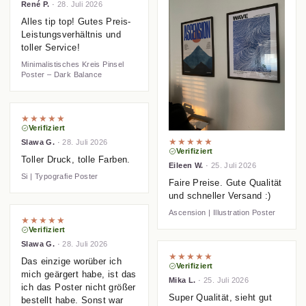
René P.
·
28. Juli 2026
Alles tip top! Gutes Preis-
Leistungsverhältnis und
toller Service!
Minimalistisches Kreis Pinsel
Poster – Dark Balance
★★★★★
Verifiziert
★★★★★
Slawa G.
·
28. Juli 2026
Verifiziert
Toller Druck, tolle Farben.
Eileen W.
·
25. Juli 2026
Si | Typografie Poster
Faire Preise. Gute Qualität
und schneller Versand :)
Ascension | Illustration Poster
★★★★★
Verifiziert
Slawa G.
·
28. Juli 2026
★★★★★
Das einzige worüber ich
Verifiziert
mich geärgert habe, ist das
Mika L.
·
25. Juli 2026
ich das Poster nicht größer
Super Qualität, sieht gut
bestellt habe. Sonst war